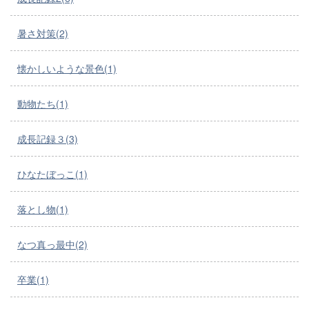
暑さ対策(2)
懐かしいような景色(1)
動物たち(1)
成長記録３(3)
ひなたぼっこ(1)
落とし物(1)
なつ真っ最中(2)
卒業(1)