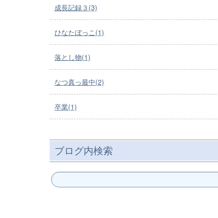
成長記録３(3)
ひなたぼっこ(1)
落とし物(1)
なつ真っ最中(2)
卒業(1)
ブログ内検索