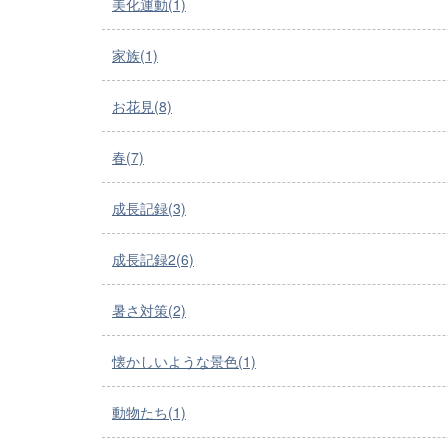
美化運動(1)
家族(1)
お花見(8)
春(7)
成長記録(3)
成長記録2(6)
暑さ対策(2)
懐かしいような景色(1)
動物たち(1)