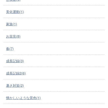
美化運動(1)
家族(1)
お花見(8)
春(7)
成長記録(3)
成長記録2(6)
暑さ対策(2)
懐かしいような景色(1)