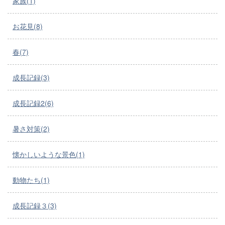
家族(1)
お花見(8)
春(7)
成長記録(3)
成長記録2(6)
暑さ対策(2)
懐かしいような景色(1)
動物たち(1)
成長記録３(3)