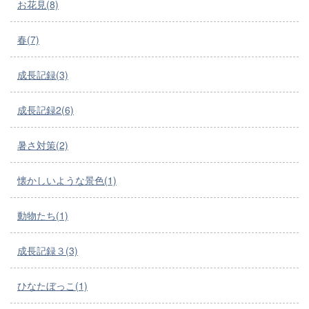
お花見(8)
春(7)
成長記録(3)
成長記録2(6)
暑さ対策(2)
懐かしいような景色(1)
動物たち(1)
成長記録３(3)
ひなたぼっこ(1)