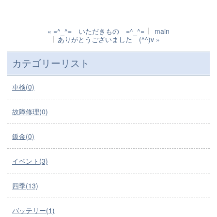
«
=^_^= いただきもの =^_^=
main
ありがとうございました (^^)v
»
カテゴリーリスト
車検(0)
故障修理(0)
鈑金(0)
イベント(3)
四季(13)
バッテリー(1)