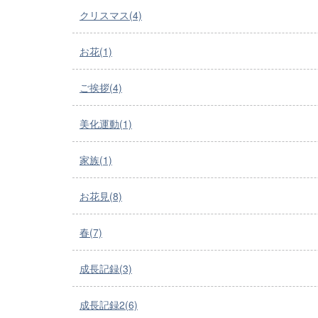
クリスマス(4)
お花(1)
ご挨拶(4)
美化運動(1)
家族(1)
お花見(8)
春(7)
成長記録(3)
成長記録2(6)