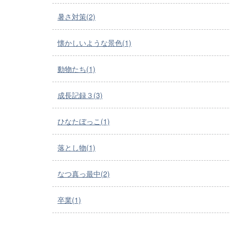
暑さ対策(2)
懐かしいような景色(1)
動物たち(1)
成長記録３(3)
ひなたぼっこ(1)
落とし物(1)
なつ真っ最中(2)
卒業(1)